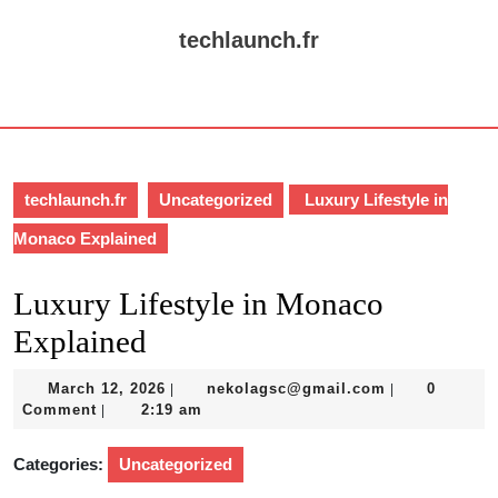
Skip
to
techlaunch.fr
content
Skip
Open
to
Button
content
techlaunch.fr
Uncategorized
Luxury Lifestyle in
Monaco Explained
Luxury Lifestyle in Monaco
Explained
March
nekolagsc@gm
March 12, 2026
nekolagsc@gmail.com
0
|
|
12,
Comment
2:19 am
|
2026
Categories:
Uncategorized