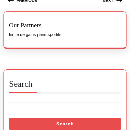
PREVIOUS
NEXT
navigation
Previous
Next
post:
post:
Our Partners
limite de gains paris sportifs
Search
Search