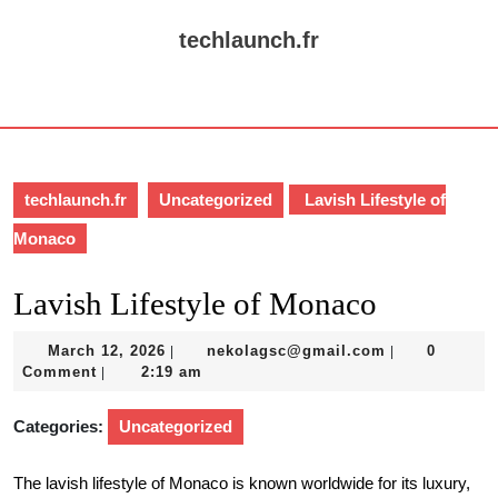
Skip
to
techlaunch.fr
content
Skip
Open
to
Button
content
techlaunch.fr
Uncategorized
Lavish Lifestyle of
Monaco
Lavish Lifestyle of Monaco
March
nekolagsc@gm
March 12, 2026
nekolagsc@gmail.com
0
|
|
12,
Comment
2:19 am
|
2026
Categories:
Uncategorized
The lavish lifestyle of Monaco is known worldwide for its luxury,