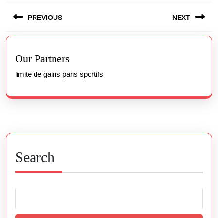
Post
PREVIOUS
NEXT
navigation
Previous
Next
post:
post:
Our Partners
limite de gains paris sportifs
Search