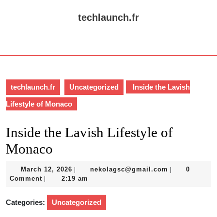
Skip
to
techlaunch.fr
content
Skip
Open
to
Button
content
techlaunch.fr
Uncategorized
Inside the Lavish
Lifestyle of Monaco
Inside the Lavish Lifestyle of
Monaco
March
nekolagsc@gm
March 12, 2026
nekolagsc@gmail.com
0
|
|
12,
Comment
2:19 am
|
2026
Categories:
Uncategorized