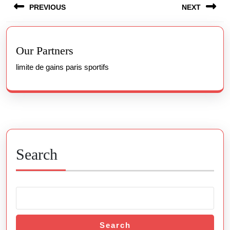
PREVIOUS
NEXT
navigation
Previous
Next
post:
post:
Our Partners
limite de gains paris sportifs
Search
Search