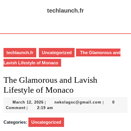
Skip
to
techlaunch.fr
content
Skip
Open
to
Button
content
techlaunch.fr
Uncategorized
The Glamorous and
Lavish Lifestyle of Monaco
The Glamorous and Lavish
Lifestyle of Monaco
March
nekolagsc@gm
March 12, 2026
nekolagsc@gmail.com
0
|
|
12,
Comment
2:19 am
|
2026
Categories:
Uncategorized