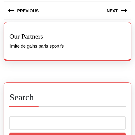
Post
PREVIOUS
NEXT
navigation
Previous
Next
post:
post:
Our Partners
limite de gains paris sportifs
Search