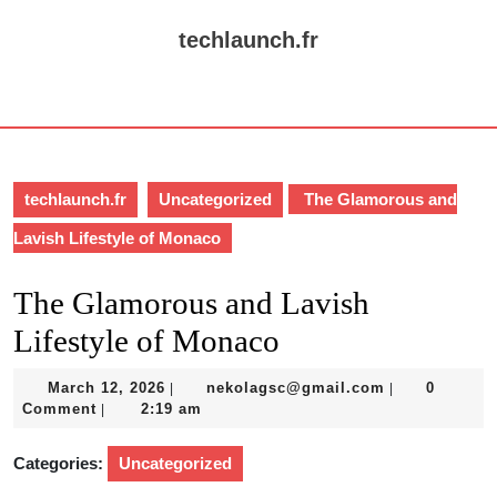
Skip
to
techlaunch.fr
content
Skip
Open
to
Button
content
techlaunch.fr
Uncategorized
The Glamorous and
Lavish Lifestyle of Monaco
The Glamorous and Lavish
Lifestyle of Monaco
March
nekolagsc@gm
March 12, 2026
nekolagsc@gmail.com
0
|
|
12,
Comment
2:19 am
|
2026
Categories:
Uncategorized