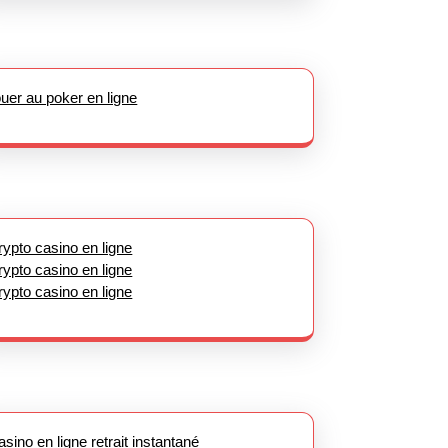
ouer au poker en ligne
rypto casino en ligne
rypto casino en ligne
rypto casino en ligne
asino en ligne retrait instantané