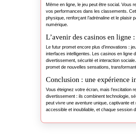
Même en ligne, le jeu peut être social. Vous r
vos performances dans les classements. Cett
physique, renforçant l’adrénaline et le plais
numérique.
L’avenir des casinos en ligne 
Le futur promet encore plus d’innovations : j
interfaces intelligentes. Les casinos en ligne
divertissement, sécurité et interaction socia
promet de nouvelles sensations, transformant
Conclusion : une expérience i
Vous éteignez votre écran, mais l’excitation r
divertissement : ils combinent technologie, sé
peut vivre une aventure unique, captivante et 
accessible et inoubliable, et chaque session 