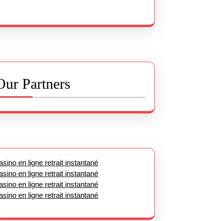
Our Partners
asino en ligne retrait instantané
asino en ligne retrait instantané
asino en ligne retrait instantané
asino en ligne retrait instantané