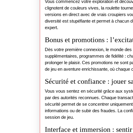
Vous commencez votre exploration et découvr
clignotent de couleurs vives, la roulette tourn
versions en direct avec de vrais croupiers v
diversité est stupéfiante et permet à chacun de
expert.
Bonus et promotions : l’exci
Dès votre première connexion, le monde des b
supplémentaires, programmes de fidélité : cha
prolonger le plaisir. Ces promotions ne sont pa
de jeu en aventure enrichissante, où chaque cl
Sécurité et confiance : jouer s
Vous vous sentez en sécurité grâce aux sys
par des autorités reconnues. Chaque transacti
sécurité permet de se concentrer uniquement 
informations ou de subir des fraudes. La co
session de jeu.
Interface et immersion : sentir