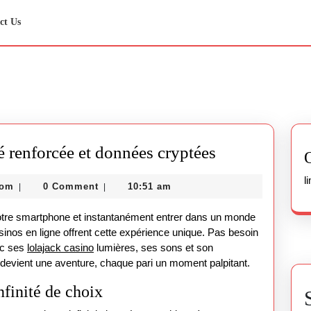
ct Us
Casinos
é renforcée et données cryptées
en
l
nekolagsc@gmail.com
com
0 Comment
10:51 am
|
|
ligne
avec
votre smartphone et instantanément entrer dans un monde
sécurité
asinos en ligne offrent cette expérience unique. Pas besoin
ec ses
lolajack casino
lumières, ses sons et son
renforcée
 devient une aventure, chaque pari un moment palpitant.
et
nfinité de choix
données