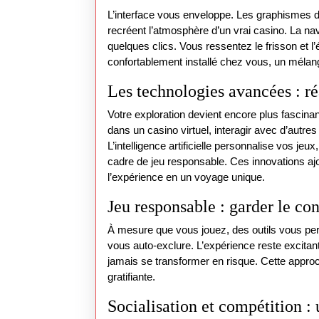
L’interface vous enveloppe. Les graphismes dét
recréent l’atmosphère d’un vrai casino. La nav
quelques clics. Vous ressentez le frisson et l
confortablement installé chez vous, un mélange
Les technologies avancées : réa
Votre exploration devient encore plus fascinant
dans un casino virtuel, interagir avec d’autres
L’intelligence artificielle personnalise vos je
cadre de jeu responsable. Ces innovations ajo
l’expérience en un voyage unique.
Jeu responsable : garder le con
À mesure que vous jouez, des outils vous perm
vous auto-exclure. L’expérience reste excitant
jamais se transformer en risque. Cette appro
gratifiante.
Socialisation et compétition 